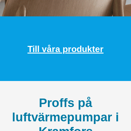
Till våra produkter
Proffs på
luftvärmepumpar i