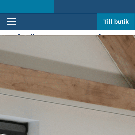
Till butik
Luftvärmepumpar i
Kramfors