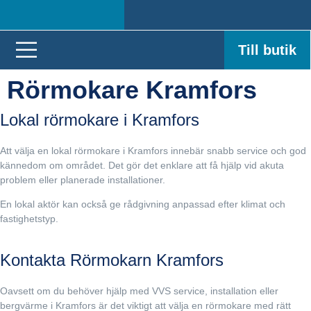
Till butik
Rörmokare Kramfors
Lokal rörmokare i Kramfors
Att välja en lokal rörmokare i Kramfors innebär snabb service och god
kännedom om området. Det gör det enklare att få hjälp vid akuta
problem eller planerade installationer.
En lokal aktör kan också ge rådgivning anpassad efter klimat och
fastighetstyp.
Kontakta Rörmokarn Kramfors
Oavsett om du behöver hjälp med VVS service, installation eller
bergvärme i Kramfors är det viktigt att välja en rörmokare med rätt